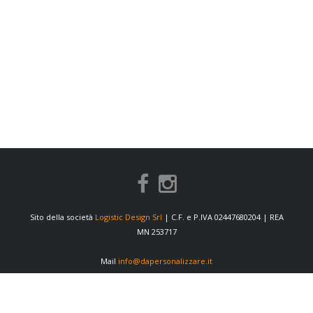
Sito della società
Logistic Design Srl
| C.F. e P.IVA 02447680204 | REA
MN 253717
Mail
info@dapersonalizzare.it
INFORMAZIONI