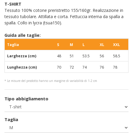
T-SHIRT
Tessuto 100% cotone preristretto 155/160gr. Realizzazione in
tessuto tubolare. Attillata e corta. Fettuccia interna da spalla a
spalla. Collo in lycra (tsua150).
Guida alle taglie:
Taglia
S
M
L
XL
XXL
Larghezza (cm)
48
51
53.5
56
58.5
Lunghezza (cm)
70
72
74
76
78
* Le misure del prodotto hanno un margine di variabilità di 1-2 cm
Tipo abbigliamento
Taglia