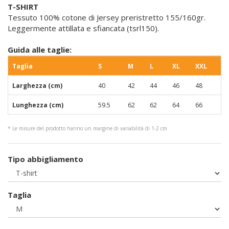
T-SHIRT
Tessuto 100% cotone di Jersey preristretto 155/160gr.
Leggermente attillata e sfiancata (tsrl150).
Guida alle taglie:
Taglia
S
M
L
XL
XXL
Larghezza (cm)
40
42
44
46
48
Lunghezza (cm)
59.5
62
62
64
66
* Le misure del prodotto hanno un margine di variabilità di 1-2 cm
Tipo abbigliamento
Taglia