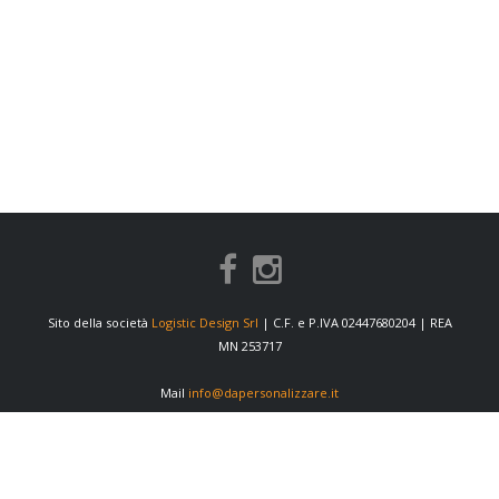
Sito della società
Logistic Design Srl
| C.F. e P.IVA 02447680204 | REA
MN 253717
Mail
info@dapersonalizzare.it
INFORMAZIONI