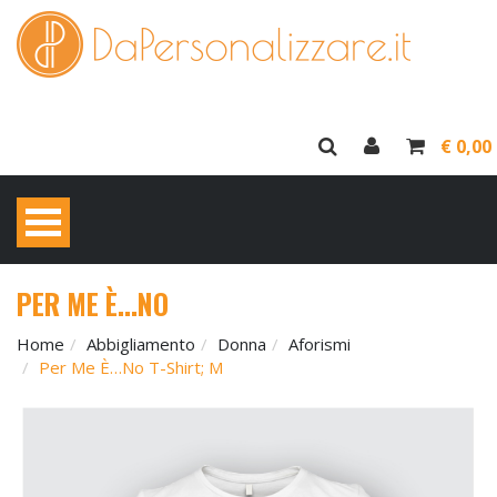
€ 0,00
PER ME È…NO
Home
Abbigliamento
Donna
Aforismi
Per Me È…no T-Shirt; M