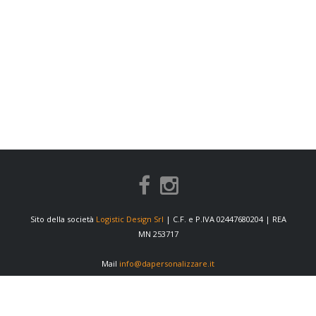
Sito della società
Logistic Design Srl
| C.F. e P.IVA 02447680204 | REA
MN 253717
Mail
info@dapersonalizzare.it
INFORMAZIONI