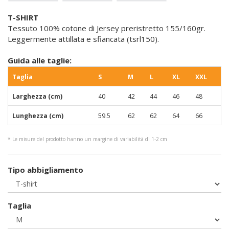
T-SHIRT
Tessuto 100% cotone di Jersey preristretto 155/160gr.
Leggermente attillata e sfiancata (tsrl150).
Guida alle taglie:
Taglia
S
M
L
XL
XXL
Larghezza (cm)
40
42
44
46
48
Lunghezza (cm)
59.5
62
62
64
66
* Le misure del prodotto hanno un margine di variabilità di 1-2 cm
Tipo abbigliamento
Taglia