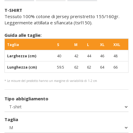
T-SHIRT
Tessuto 100% cotone di Jersey preristretto 155/160gr.
Leggermente attillata e sfiancata (tsrl150).
Guida alle taglie:
Taglia
S
M
L
XL
XXL
Larghezza (cm)
40
42
44
46
48
Lunghezza (cm)
59.5
62
62
64
66
* Le misure del prodotto hanno un margine di variabilità di 1-2 cm
Tipo abbigliamento
Taglia