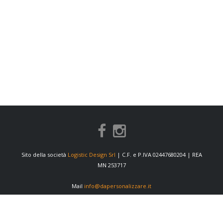
Sito della società
Logistic Design Srl
| C.F. e P.IVA 02447680204 | REA
MN 253717
Mail
info@dapersonalizzare.it
INFORMAZIONI