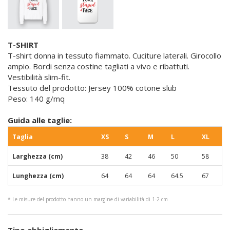
T-SHIRT
T-shirt donna in tessuto fiammato. Cuciture laterali. Girocollo
ampio. Bordi senza costine tagliati a vivo e ribattuti.
Vestibilità slim-fit.
Tessuto del prodotto: Jersey 100% cotone slub
Peso: 140 g/mq
Guida alle taglie:
Taglia
XS
S
M
L
XL
Larghezza (cm)
38
42
46
50
58
Lunghezza (cm)
64
64
64
64.5
67
* Le misure del prodotto hanno un margine di variabilità di 1-2 cm