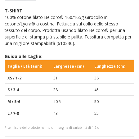
T-SHIRT
100% cotone filato Belcoro® 160/165g Girocollo in
cotone/Lycra® a costina. Fettuccia sul collo dello stesso
tessuto del corpo. Prodotta usando filato Belcoro® per una
superficie di stampa piú stabile e pulita. Tessitura compatta per
una migliore stampabilità (610330).
Guida alle taglie:
Taglia / Età (anni)
Larghezza (cm)
Lunghezza (cm)
XS / 1-2
31
38
S / 3-4
38
45
M / 5-6
40.5
50
L / 7-8
43
55
* Le misure del prodotto hanno un margine di variabilità di 1-2 cm