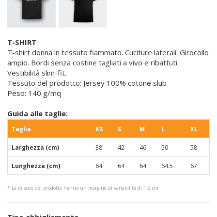
T-SHIRT
T-shirt donna in tessuto fiammato. Cuciture laterali. Girocollo
ampio. Bordi senza costine tagliati a vivo e ribattuti.
Vestibilità slim-fit.
Tessuto del prodotto: Jersey 100% cotone slub
Peso: 140 g/mq
Guida alle taglie:
Taglia
XS
S
M
L
XL
Larghezza (cm)
38
42
46
50
58
Lunghezza (cm)
64
64
64
64.5
67
* Le misure del prodotto hanno un margine di variabilità di 1-2 cm