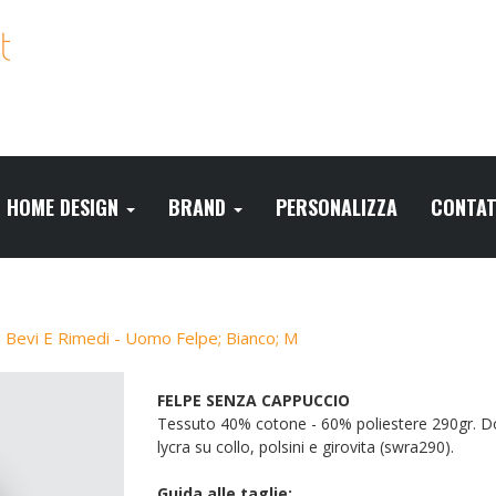
HOME DESIGN
BRAND
PERSONALIZZA
CONTAT
 Bevi E Rimedi - Uomo Felpe; Bianco; M
FELPE SENZA CAPPUCCIO
Tessuto 40% cotone - 60% poliestere 290gr. Dopp
lycra su collo, polsini e girovita (swra290).
Guida alle taglie: