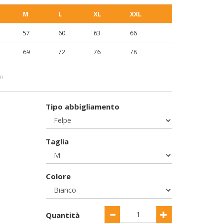
M
L
XL
XXL
57
60
63
66
69
72
76
78
cm
Tipo abbigliamento
Taglia
Colore
Quantità