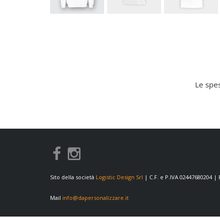
Le spes
Sito della società
Logistic Design Srl
| C.F. e P.IVA 02447680204 |
Mail
info@dapersonalizzare.it