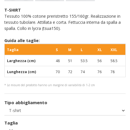
T-SHIRT
Tessuto 100% cotone preristretto 155/160gr. Realizzazione in
tessuto tubolare. Attillata e corta. Fettuccia interna da spalla a
spalla. Collo in lycra (tsua150).
Guida alle taglie:
Taglia
S
M
L
XL
XXL
Larghezza (cm)
48
51
53.5
56
58.5
Lunghezza (cm)
70
72
74
76
78
* Le misure del prodotto hanno un margine di variabilità di 1-2 cm
Tipo abbigliamento
Taglia