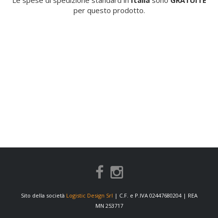
Le spese di spedizione standard in
Italia
sono
GRATUITE
per questo prodotto.
Sito della società
Logistic Design Srl
| C.F. e P.IVA 02447680204 | REA
MN 253717