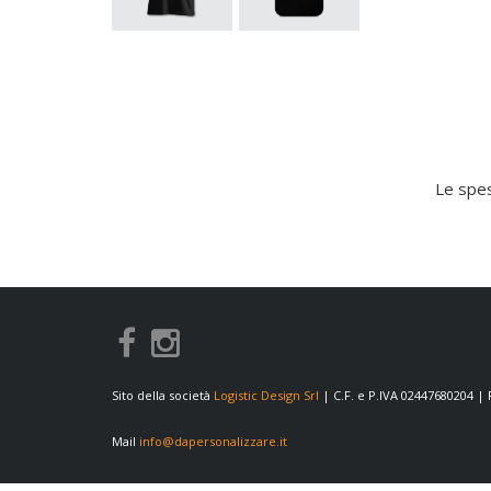
Le spes
Sito della società
Logistic Design Srl
| C.F. e P.IVA 02447680204 |
Mail
info@dapersonalizzare.it