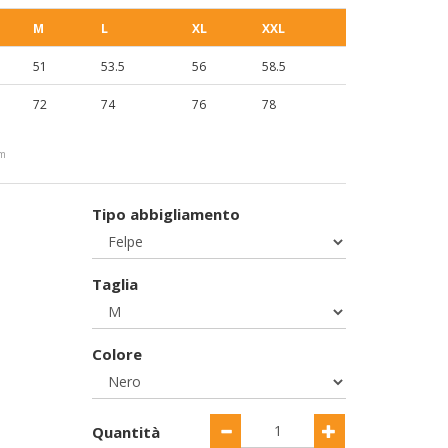
M
L
XL
XXL
51
53.5
56
58.5
72
74
76
78
cm
Tipo abbigliamento
Taglia
Colore
Quantità