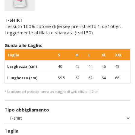
T-SHIRT
Tessuto 100% cotone di Jersey preristretto 155/160gr.
Leggermente attillata e sfiancata (tsrl150).
Guida alle taglie:
Taglia
S
M
L
XL
XXL
Larghezza (cm)
40
42
44
46
48
Lunghezza (cm)
59.5
62
62
64
66
* Le misure del prodotto hanno un margine di variabilità di 1-2 cm
Tipo abbigliamento
Taglia