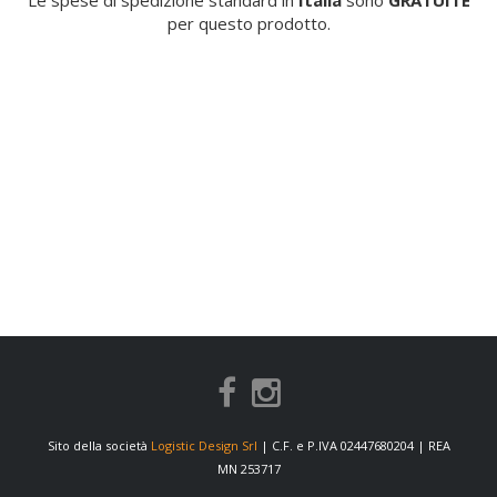
Le spese di spedizione standard in
Italia
sono
GRATUITE
per questo prodotto.
Sito della società
Logistic Design Srl
| C.F. e P.IVA 02447680204 | REA
MN 253717