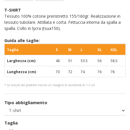
T-SHIRT
Tessuto 100% cotone preristretto 155/160gr. Realizzazione in
tessuto tubolare. Attillata e corta. Fettuccia interna da spalla a
spalla. Collo in lycra (tsua150).
Guida alle taglie:
Taglia
S
M
L
XL
XXL
Larghezza (cm)
48
51
53.5
56
58.5
Lunghezza (cm)
70
72
74
76
78
* Le misure del prodotto hanno un margine di variabilità di 1-2 cm
Tipo abbigliamento
Taglia