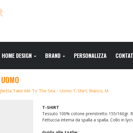
HOME DESIGN
BRAND
PERSONALIZZA
CONTAT
- UOMO
lietta Take Me To The Sea - Uomo T-Shirt; Bianco; M
T-SHIRT
Tessuto 100% cotone preristretto 155/160gr. Rea
Fettuccia interna da spalla a spalla. Collo in lyc
Guida alle taglie: