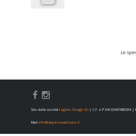
Le spes
Sito della società
Logistic Design Srl
| C.F. e P.IVA 02447680204 |
Mail
info@dapersonalizzare.it