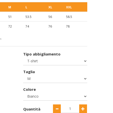
M
L
XL
XXL
51
53.5
56
58.5
72
74
76
78
cm
Tipo abbigliamento
Taglia
Colore
Quantità