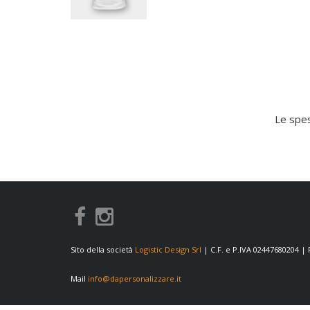
Le spes
Sito della società
Logistic Design Srl
| C.F. e P.IVA 02447680204 |
Mail
info@dapersonalizzare.it