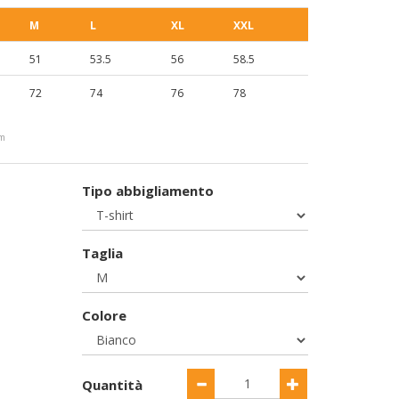
M
L
XL
XXL
51
53.5
56
58.5
72
74
76
78
cm
Tipo abbigliamento
Taglia
Colore
Quantità