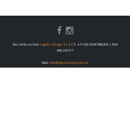
Sito della società
Logistic Design Srl
| C.F. e P.IVA 02447680204 | REA
MN 253717
Mail
info@dapersonalizzare.it
INFORMAZIONI
Condizioni di vendita
Privacy Policy
Cookie Policy
Preferenze cookie
Informativa fornitori