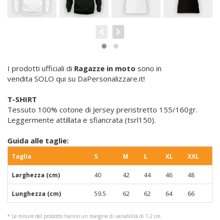
I prodotti ufficiali di
Ragazze in moto
sono in
vendita SOLO qui su DaPersonalizzare.it!
T-SHIRT
Tessuto 100% cotone di Jersey preristretto 155/160gr.
Leggermente attillata e sfiancrata (tsrl150).
Guida alle taglie:
Taglia
S
M
L
XL
XXL
Larghezza (cm)
40
42
44
46
48
Lunghezza (cm)
59.5
62
62
64
66
* Le misure del prodotto hanno un margine di variabilità di 1-2 cm