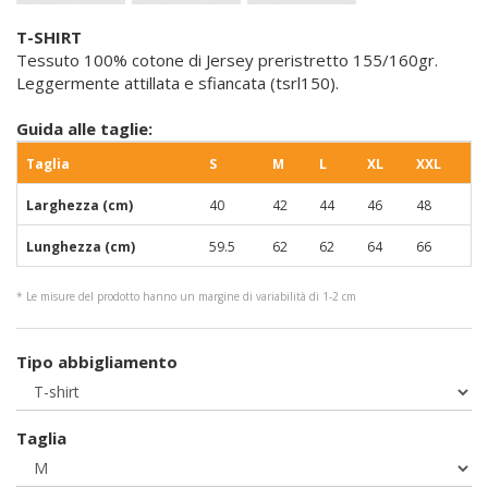
T-SHIRT
Tessuto 100% cotone di Jersey preristretto 155/160gr.
Leggermente attillata e sfiancata (tsrl150).
Guida alle taglie:
Taglia
S
M
L
XL
XXL
Larghezza (cm)
40
42
44
46
48
Lunghezza (cm)
59.5
62
62
64
66
* Le misure del prodotto hanno un margine di variabilità di 1-2 cm
Tipo abbigliamento
Taglia