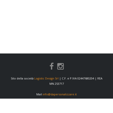
Sito della società
Logistic Design Srl
| C.F. e P.IVA 02447680204 | REA
MN 253717
Mail
info@dapersonalizzare.it
INFORMAZIONI