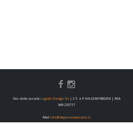
Sito della società
Logistic Design Srl
| C.F. e P.IVA 02447680204 | REA
MN 253717
Mail
info@dapersonalizzare.it