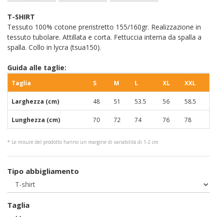
T-SHIRT
Tessuto 100% cotone preristretto 155/160gr. Realizzazione in
tessuto tubolare. Attillata e corta. Fettuccia interna da spalla a
spalla. Collo in lycra (tsua150).
Guida alle taglie:
Taglia
S
M
L
XL
XXL
Larghezza (cm)
48
51
53.5
56
58.5
Lunghezza (cm)
70
72
74
76
78
* Le misure del prodotto hanno un margine di variabilità di 1-2 cm
Tipo abbigliamento
Taglia