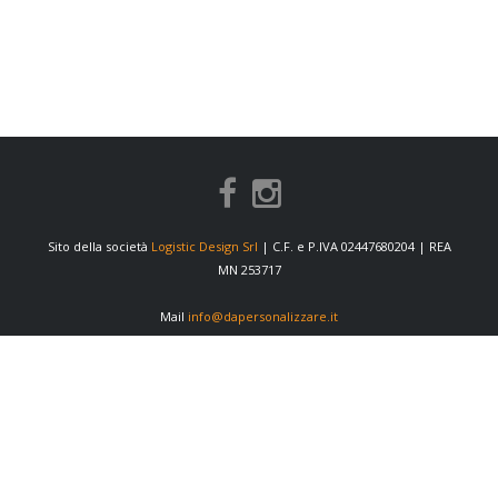
Sito della società
Logistic Design Srl
| C.F. e P.IVA 02447680204 | REA
MN 253717
Mail
info@dapersonalizzare.it
INFORMAZIONI
Condizioni di vendita
Privacy Policy
Cookie Policy