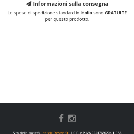
Informazioni sulla consegna
Le spese di spedizione standard in
Italia
sono
GRATUITE
per questo prodotto.
Sito della società
Logistic Design Srl
| C.F. e P.IVA 02447680204 | REA