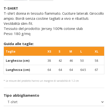
T-SHIRT
T-shirt donna in tessuto fiammato. Cuciture laterali. Girocollo
ampio. Bordi senza costine tagliati a vivo e ribattuti.
Vestibilità slim-fit.
Tessuto del prodotto: Jersey 100% cotone slub
Peso: 180 g/mq
Guida alle taglie:
Taglia
XS
S
M
L
XL
Larghezza (cm)
38
42
46
50
58
Lunghezza (cm)
64
64
64
64.5
67
* Le misure del prodotto hanno un margine di variabilità di 1-2 cm
Tipo abbigliamento