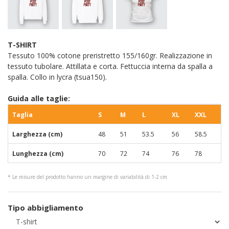
T-SHIRT
Tessuto 100% cotone preristretto 155/160gr. Realizzazione in
tessuto tubolare. Attillata e corta. Fettuccia interna da spalla a
spalla. Collo in lycra (tsua150).
Guida alle taglie:
Taglia
S
M
L
XL
XXL
Larghezza (cm)
48
51
53.5
56
58.5
Lunghezza (cm)
70
72
74
76
78
* Le misure del prodotto hanno un margine di variabilità di 1-2 cm
Tipo abbigliamento