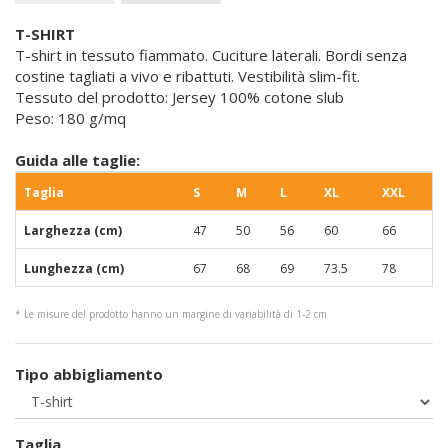
T-SHIRT
T-shirt in tessuto fiammato. Cuciture laterali. Bordi senza
costine tagliati a vivo e ribattuti. Vestibilità slim-fit.
Tessuto del prodotto: Jersey 100% cotone slub
Peso: 180 g/mq
Guida alle taglie:
Taglia
S
M
L
XL
XXL
Larghezza (cm)
47
50
56
60
66
Lunghezza (cm)
67
68
69
73.5
78
* Le misure del prodotto hanno un margine di variabilità di 1-2 cm
Tipo abbigliamento
Taglia