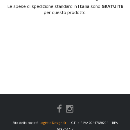
Le spese di spedizione standard in
Italia
sono
GRATUITE
per questo prodotto.
Sito della società
Logistic Design Srl
| C.F. e P.IVA 02447680204 | REA
MN 253717