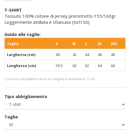
T-SHIRT
Tessuto 100% cotone di Jersey preristretto 155/160gr.
Leggermente attillata e sfiancata (tsrl150).
Guida alle taglie:
Taglia
S
M
L
XL
XXL
Larghezza (cm)
40
42
44
46
48
Lunghezza (cm)
59.5
62
62
64
66
* Le misure del prodotto hanno un margine di variabilità di 1-2 cm
Tipo abbigliamento
Taglia