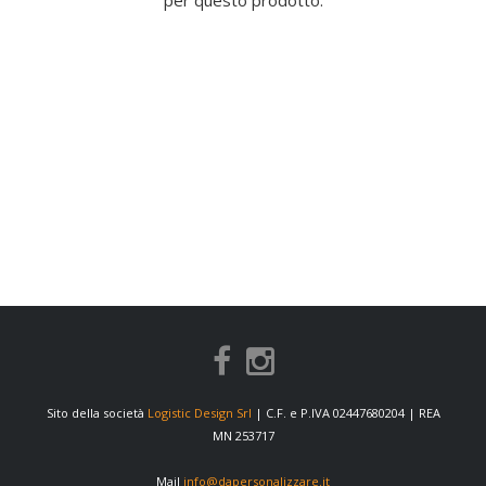
per questo prodotto.
Sito della società
Logistic Design Srl
| C.F. e P.IVA 02447680204 | REA
MN 253717
Mail
info@dapersonalizzare.it