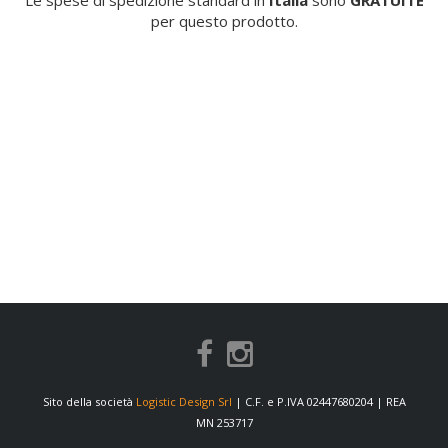
Le spese di spedizione standard in
Italia
sono
GRATUITE
per questo prodotto.
Sito della società
Logistic Design Srl
| C.F. e P.IVA 02447680204 | REA
MN 253717