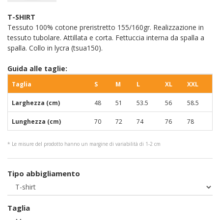
T-SHIRT
Tessuto 100% cotone preristretto 155/160gr. Realizzazione in
tessuto tubolare. Attillata e corta. Fettuccia interna da spalla a
spalla. Collo in lycra (tsua150).
Guida alle taglie:
Taglia
S
M
L
XL
XXL
Larghezza (cm)
48
51
53.5
56
58.5
Lunghezza (cm)
70
72
74
76
78
* Le misure del prodotto hanno un margine di variabilità di 1-2 cm
Tipo abbigliamento
Taglia