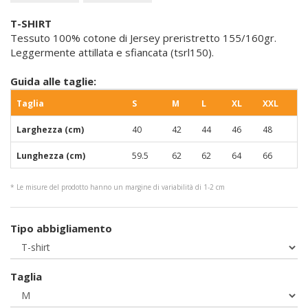
T-SHIRT
Tessuto 100% cotone di Jersey preristretto 155/160gr.
Leggermente attillata e sfiancata (tsrl150).
Guida alle taglie:
Taglia
S
M
L
XL
XXL
Larghezza (cm)
40
42
44
46
48
Lunghezza (cm)
59.5
62
62
64
66
* Le misure del prodotto hanno un margine di variabilità di 1-2 cm
Tipo abbigliamento
Taglia