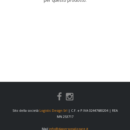
per questo prodotto.
Sito della società
Logistic Design Srl
| C.F. e P.IVA 02447680204 | REA
MN 253717
Mail
info@dapersonalizzare.it