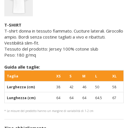
T-SHIRT
T-shirt donna in tessuto fiammato. Cuciture laterali. Girocollo
ampio. Bordi senza costine tagliati a vivo e ribattuti.
Vestibilità slim-fit.
Tessuto del prodotto: Jersey 100% cotone slub
Peso: 180 g/mq
Guida alle taglie:
Taglia
XS
S
M
L
XL
Larghezza (cm)
38
42
46
50
58
Lunghezza (cm)
64
64
64
64.5
67
* Le misure del prodotto hanno un margine di variabilità di 1-2 cm