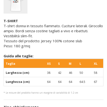
T-SHIRT
T-shirt donna in tessuto fiammato. Cuciture laterali. Girocollo
ampio. Bordi senza costine tagliati a vivo e ribattuti.
Vestibilità slim-fit.
Tessuto del prodotto: Jersey 100% cotone slub
Peso: 180 g/mq
Guida alle taglie:
Taglia
XS
S
M
L
XL
Larghezza (cm)
38
42
46
50
58
Lunghezza (cm)
64
64
64
64.5
67
* Le misure del prodotto hanno un margine di variabilità di 1-2 cm