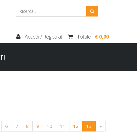
Accedi / Registrati
Totale -
€ 0,00
TI
6
7
8
9
10
11
12
13
»