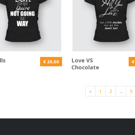
lls
Love VS
€ 20,00
€
Chocolate
«
1
2
...
5