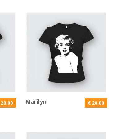
Marilyn
 20,00
€ 20,00