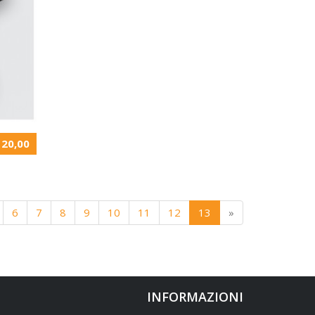
 20,00
6
7
8
9
10
11
12
13
»
INFORMAZIONI