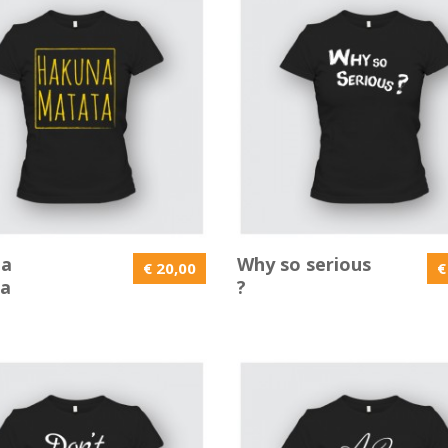
na
Why so serious
€ 20,00
€
a
?