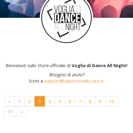
Benvenuti sullo Store ufficiale di
Voglia di Dance All Night!
Bisogno di aiuto?
Scrivi a
support@dapersonalizzare.it
.
«
1
2
3
4
5
6
7
8
9
10
11
»