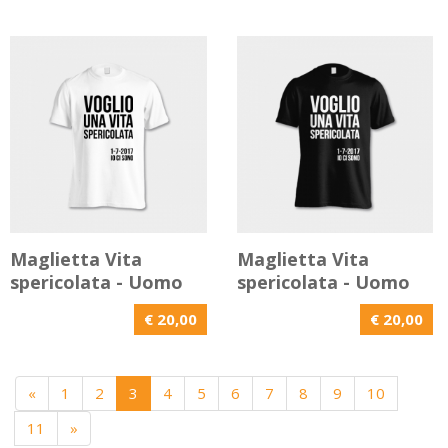
Maglietta Vita
Maglietta Vita
spericolata - Uomo
spericolata - Uomo
€ 20,00
€ 20,00
«
1
2
3
4
5
6
7
8
9
10
11
»