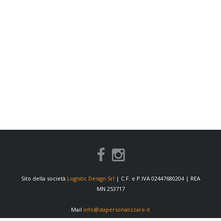
Sito della società
Logistic Design Srl
| C.F. e P.IVA 02447680204 | REA
MN 253717
Mail
info@dapersonalizzare.it