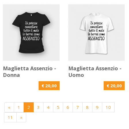
Maglietta Assenzio -
Maglietta Assenzio -
Donna
Uomo
€ 20,00
€ 20,00
«
1
2
3
4
5
6
7
8
9
10
11
»