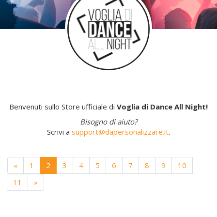
Benvenuti sullo Store ufficiale di
Voglia di Dance All Night!
Bisogno di aiuto?
Scrivi a
support@dapersonalizzare.it
.
«
1
2
3
4
5
6
7
8
9
10
11
»