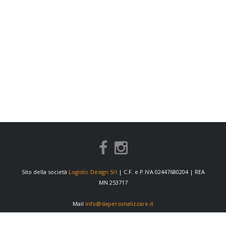
Sito della società
Logistic Design Srl
| C.F. e P.IVA 02447680204 | REA
MN 253717
Mail
info@dapersonalizzare.it