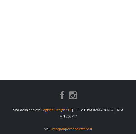
Sito della società
Logistic Design Srl
| C.F. e P.IVA 02447680204 | REA
MN 253717
Mail
info@dapersonalizzare.it