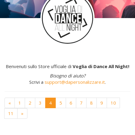
Benvenuti sullo Store ufficiale di
Voglia di Dance All Night!
Bisogno di aiuto?
Scrivi a
support@dapersonalizzare.it
.
«
1
2
3
4
5
6
7
8
9
10
11
»