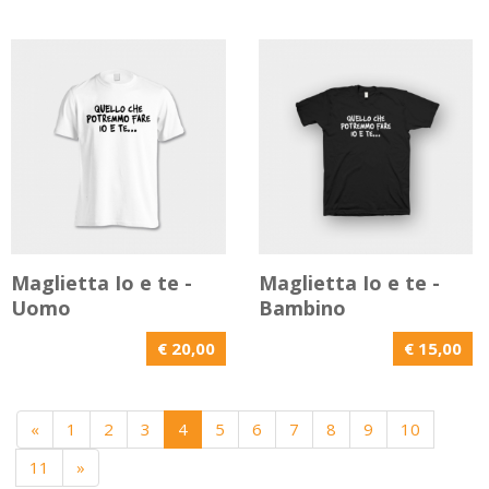
Maglietta Io e te -
Maglietta Io e te -
Uomo
Bambino
€ 20,00
€ 15,00
«
1
2
3
4
5
6
7
8
9
10
11
»