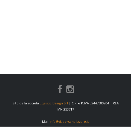
Sito della società
Logistic Design Srl
| C.F. e P.IVA 02447680204 | REA
MN 253717
Mail
info@dapersonalizzare.it