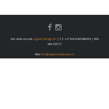
Sito della società
Logistic Design Srl
| C.F. e P.IVA 02447680204 | REA
MN 253717
Mail
info@dapersonalizzare.it
INFORMAZIONI
Condizioni di vendita
Privacy Policy
Cookie Policy
Preferenze cookie
Informativa fornitori