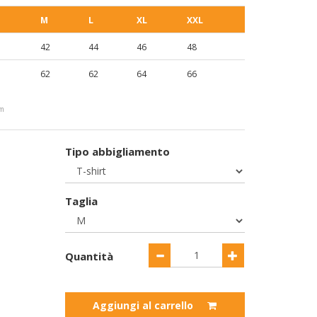
M
L
XL
XXL
42
44
46
48
62
62
64
66
cm
Tipo abbigliamento
Taglia
Quantità
Aggiungi al carrello