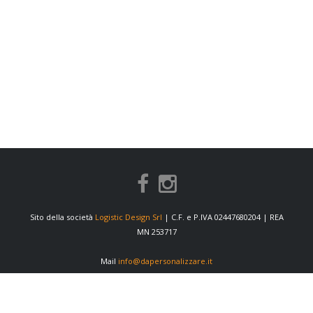
Sito della società
Logistic Design Srl
| C.F. e P.IVA 02447680204 | REA
MN 253717
Mail
info@dapersonalizzare.it
INFORMAZIONI