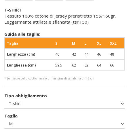
T-SHIRT
Tessuto 100% cotone di Jersey preristretto 155/160gr.
Leggermente attillata e sfiancata (tsrl150).
Guida alle taglie:
Taglia
S
M
L
XL
XXL
Larghezza (cm)
40
42
44
46
48
Lunghezza (cm)
59.5
62
62
64
66
* Le misure del prodotto hanno un margine di variabilità di 1-2 cm
Tipo abbigliamento
Taglia