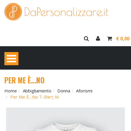
€ 0,00
PER ME È…NO
Home
Abbigliamento
Donna
Aforismi
Per Me È…no T-Shirt; M