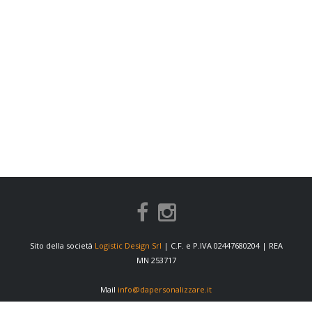
Sito della società
Logistic Design Srl
| C.F. e P.IVA 02447680204 | REA
MN 253717
Mail
info@dapersonalizzare.it