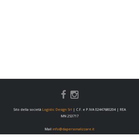
Sito della società
Logistic Design Srl
| C.F. e P.IVA 02447680204 | REA
MN 253717
Mail
info@dapersonalizzare.it