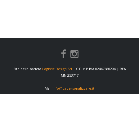
Sito della società
Logistic Design Srl
| C.F. e P.IVA 02447680204 | REA
MN 253717
Mail
info@dapersonalizzare.it
INFORMAZIONI
Condizioni di vendita
Privacy Policy
Cookie Policy