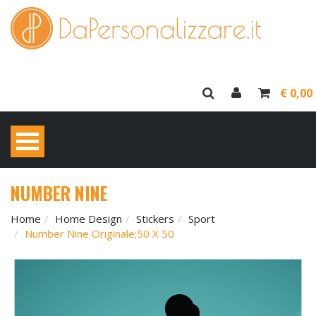
€ 0,00
NUMBER NINE
Home
Home Design
Stickers
Sport
Number Nine Originale;50 X 50