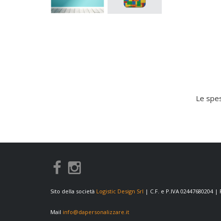
Le spes
Sito della società
Logistic Design Srl
| C.F. e P.IVA 02447680204 |
Mail
info@dapersonalizzare.it