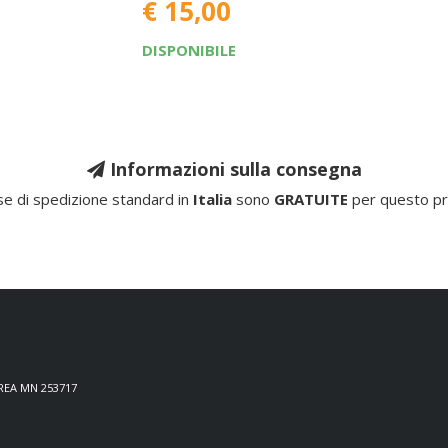
€ 15,00
DISPONIBILE
Informazioni sulla consegna
e di spedizione standard in
Italia
sono
GRATUITE
per questo pr
 REA MN 253717