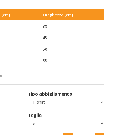
 (cm)
Lunghezza (cm)
38
45
50
55
cm
Tipo abbigliamento
Taglia