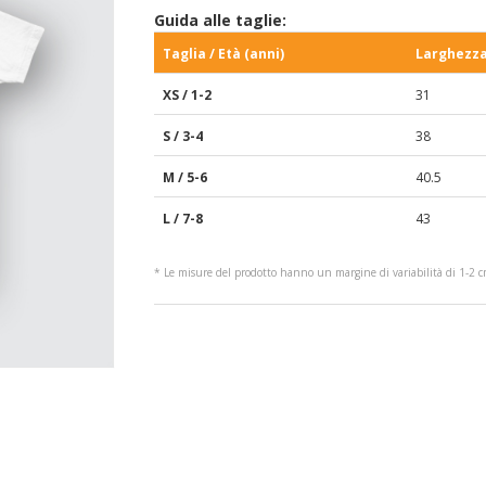
Guida alle taglie:
Taglia / Età (anni)
Larghezza
XS / 1-2
31
S / 3-4
38
M / 5-6
40.5
L / 7-8
43
* Le misure del prodotto hanno un margine di variabilità di 1-2 