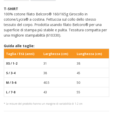
T-SHIRT
100% cotone filato Belcoro® 160/165g Girocollo in
cotone/Lycra® a costina. Fettuccia sul collo dello stesso
tessuto del corpo. Prodotta usando filato Belcoro® per una
superficie di stampa piú stabile e pulita. Tessitura compatta per
una migliore stampabilità (610330).
Guida alle taglie:
Taglia / Età (anni)
Larghezza (cm)
Lunghezza (cm)
XS / 1-2
31
38
S / 3-4
38
45
M / 5-6
40.5
50
L / 7-8
43
55
* Le misure del prodotto hanno un margine di variabilità di 1-2 cm