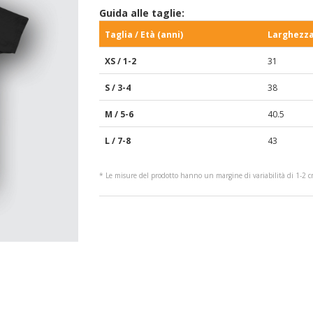
Guida alle taglie:
Taglia / Età (anni)
Larghezza
XS / 1-2
31
S / 3-4
38
M / 5-6
40.5
L / 7-8
43
* Le misure del prodotto hanno un margine di variabilità di 1-2 