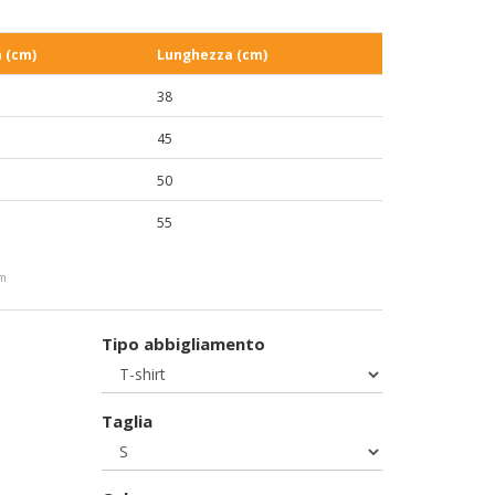
 (cm)
Lunghezza (cm)
38
45
50
55
cm
Tipo abbigliamento
Taglia