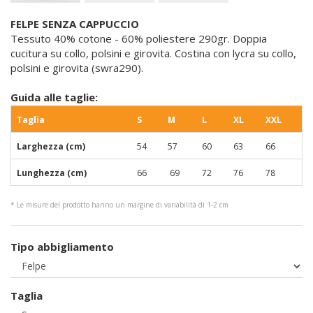
FELPE SENZA CAPPUCCIO
Tessuto 40% cotone - 60% poliestere 290gr. Doppia
cucitura su collo, polsini e girovita. Costina con lycra su collo,
polsini e girovita (swra290).
Guida alle taglie:
Taglia
S
M
L
XL
XXL
Larghezza (cm)
54
57
60
63
66
Lunghezza (cm)
66
69
72
76
78
* Le misure del prodotto hanno un margine di variabilità di 1-2 cm
Tipo abbigliamento
Taglia