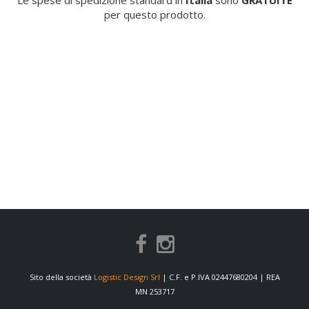
Le spese di spedizione standard in
Italia
sono
GRATUITE
per questo prodotto.
Sito della società
Logistic Design Srl
| C.F. e P.IVA 02447680204 | REA
MN 253717