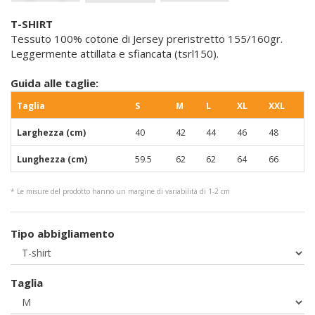
T-SHIRT
Tessuto 100% cotone di Jersey preristretto 155/160gr.
Leggermente attillata e sfiancata (tsrl150).
Guida alle taglie:
Taglia
S
M
L
XL
XXL
Larghezza (cm)
40
42
44
46
48
Lunghezza (cm)
59.5
62
62
64
66
* Le misure del prodotto hanno un margine di variabilità di 1-2 cm
Tipo abbigliamento
Taglia