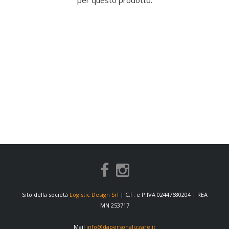
per questo prodotto.
Sito della società
Logistic Design Srl
| C.F. e P.IVA 02447680204 | REA
MN 253717
Mail
info@dapersonalizzare.it