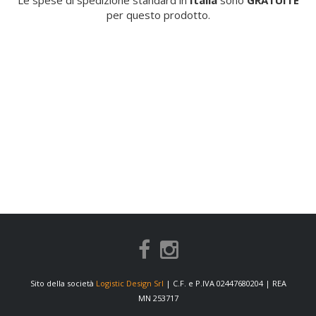
Le spese di spedizione standard in
Italia
sono
GRATUITE
per questo prodotto.
Sito della società
Logistic Design Srl
| C.F. e P.IVA 02447680204 | REA
MN 253717