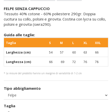
FELPE SENZA CAPPUCCIO
Tessuto 40% cotone - 60% poliestere 290gr. Doppia
cucitura su collo, polsini e girovita. Costina con lycra su collo,
polsini e girovita (swra290).
Guida alle taglie:
Taglia
S
M
L
XL
XXL
Larghezza (cm)
54
57
60
63
66
Lunghezza (cm)
66
69
72
76
78
* Le misure del prodotto hanno un margine di variabilità di 1-2 cm
Tipo abbigliamento
Taglia