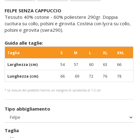
FELPE SENZA CAPPUCCIO
Tessuto 40% cotone - 60% poliestere 290gr. Doppia
cucitura su collo, polsini e girovita. Costina con lycra su collo,
polsini e girovita (swra290).
Guida alle taglie:
Taglia
S
M
L
XL
XXL
Larghezza (cm)
54
57
60
63
66
Lunghezza (cm)
66
69
72
76
78
* Le misure del prodotto hanno un margine di variabilità di 1-2 cm
Tipo abbigliamento
Taglia