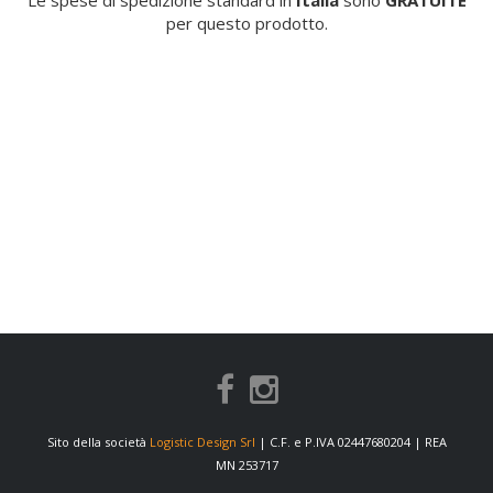
Le spese di spedizione standard in
Italia
sono
GRATUITE
per questo prodotto.
Sito della società
Logistic Design Srl
| C.F. e P.IVA 02447680204 | REA
MN 253717