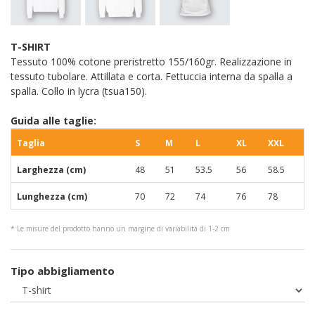
T-SHIRT
Tessuto 100% cotone preristretto 155/160gr. Realizzazione in
tessuto tubolare. Attillata e corta. Fettuccia interna da spalla a
spalla. Collo in lycra (tsua150).
Guida alle taglie:
Taglia
S
M
L
XL
XXL
Larghezza (cm)
48
51
53.5
56
58.5
Lunghezza (cm)
70
72
74
76
78
* Le misure del prodotto hanno un margine di variabilità di 1-2 cm
Tipo abbigliamento