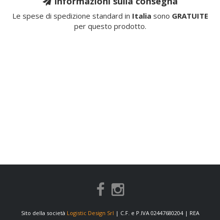
Informazioni sulla consegna
Le spese di spedizione standard in
Italia
sono
GRATUITE
per questo prodotto.
Sito della società
Logistic Design Srl
| C.F. e P.IVA 02447680204 | REA