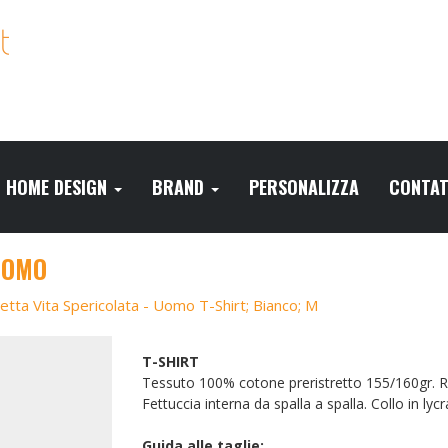
HOME DESIGN
BRAND
PERSONALIZZA
CONTAT
UOMO
etta Vita Spericolata - Uomo T-Shirt; Bianco; M
T-SHIRT
Tessuto 100% cotone preristretto 155/160gr. Rea
Fettuccia interna da spalla a spalla. Collo in lyc
Guida alle taglie: