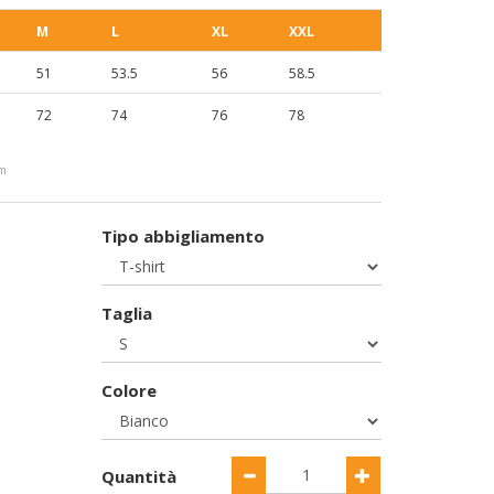
M
L
XL
XXL
51
53.5
56
58.5
72
74
76
78
cm
Tipo abbigliamento
Taglia
Colore
Quantità