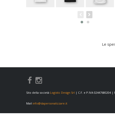
Le spes
Sito della società
Logistic Design Srl
| C.F. e P.IVA 02447680204 |
Mail
info@dapersonalizzare.it