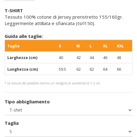
T-SHIRT
Tessuto 100% cotone di Jersey preristretto 155/160gr.
Leggermente attillata e sfiancata (tsrl150).
Guida alle taglie:
Taglia
S
M
L
XL
XXL
Larghezza (cm)
40
42
44
46
48
Lunghezza (cm)
59.5
62
62
64
66
* Le misure del prodotto hanno un margine di variabilità di 1-2 cm
Tipo abbigliamento
Taglia