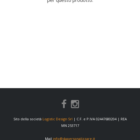
per questo prodotto.
Sito della società
Logistic Design Srl
| C.F. e P.IVA 02447680204 | REA
MN 253717
Mail
info@dapersonalizzare.it