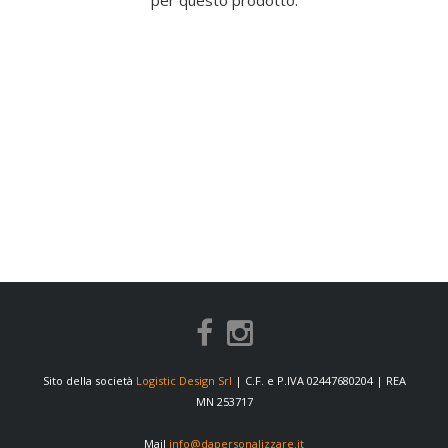
per questo prodotto.
Sito della società
Logistic Design Srl
| C.F. e P.IVA 02447680204 | REA
MN 253717
Mail
info@dapersonalizzare.it