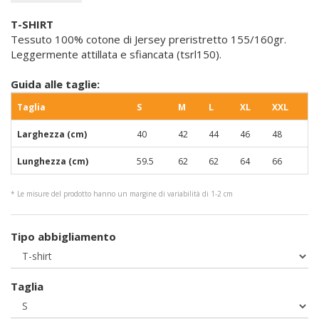
T-SHIRT
Tessuto 100% cotone di Jersey preristretto 155/160gr.
Leggermente attillata e sfiancata (tsrl150).
Guida alle taglie:
Taglia
S
M
L
XL
XXL
Larghezza (cm)
40
42
44
46
48
Lunghezza (cm)
59.5
62
62
64
66
* Le misure del prodotto hanno un margine di variabilità di 1-2 cm
Tipo abbigliamento
Taglia