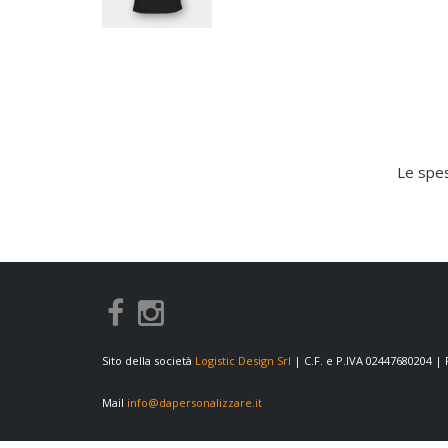
Le spes
Sito della società
Logistic Design Srl
| C.F. e P.IVA 02447680204 |
Mail
info@dapersonalizzare.it