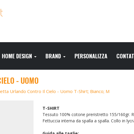
HOME DESIGN
BRAND
PERSONALIZZA
CONTAT
IELO - UOMO
etta Urlando Contro Il Cielo - Uomo T-Shirt; Bianco; M
T-SHIRT
Tessuto 100% cotone preristretto 155/160gr. Rea
Fettuccia interna da spalla a spalla. Collo in lyc
Guida alle taglie: