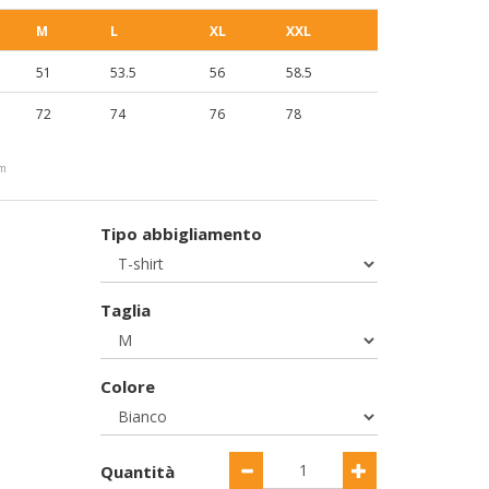
M
L
XL
XXL
51
53.5
56
58.5
72
74
76
78
cm
Tipo abbigliamento
Taglia
Colore
Quantità