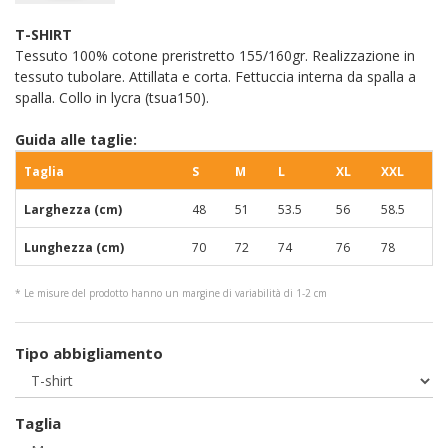
T-SHIRT
Tessuto 100% cotone preristretto 155/160gr. Realizzazione in
tessuto tubolare. Attillata e corta. Fettuccia interna da spalla a
spalla. Collo in lycra (tsua150).
Guida alle taglie:
Taglia
S
M
L
XL
XXL
Larghezza (cm)
48
51
53.5
56
58.5
Lunghezza (cm)
70
72
74
76
78
* Le misure del prodotto hanno un margine di variabilità di 1-2 cm
Tipo abbigliamento
Taglia