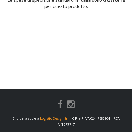
Le spese di spedizione standard in
Italia
sono
GRATUITE
per questo prodotto.
Sito della società
Logistic Design Srl
| C.F. e P.IVA 02447680204 | REA
MN 253717